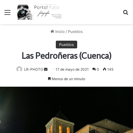
Menú
B
Inicio
/
Pueblos
Pueblos
Las Pedroñeras (Cuenca)
LR-PHOTO
Send
17 de mayo de 2021
0
145
an
Menos de un minuto
email