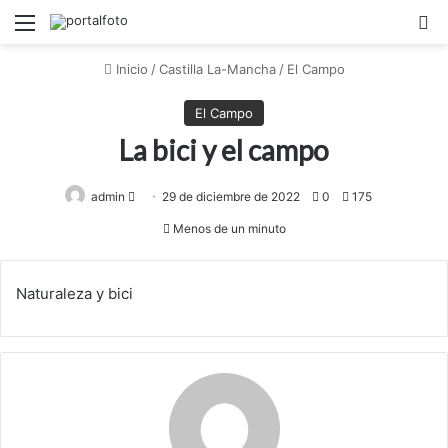
Menú
B
Inicio
/
Castilla La-Mancha
/
El Campo
El Campo
La bici y el campo
admin
Send
29 de diciembre de 2022
0
175
an
Menos de un minuto
email
Naturaleza y bici