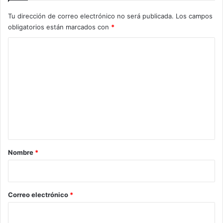
Tu dirección de correo electrónico no será publicada.
Los campos
obligatorios están marcados con
*
C
o
m
e
n
t
a
r
Nombre
*
i
o
*
Correo electrónico
*