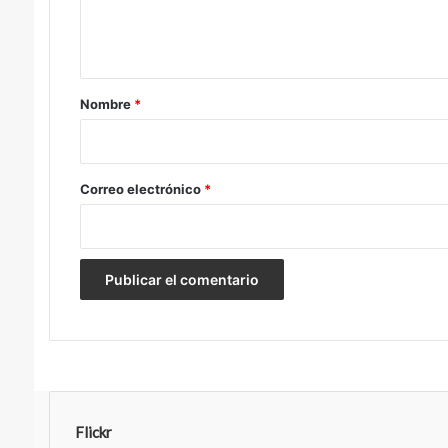
n
t
a
r
Nombre
*
i
o
*
Correo electrónico
*
Flickr