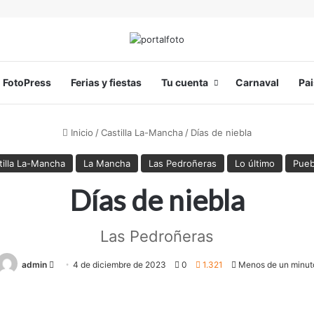
FotoPress
Ferias y fiestas
Tu cuenta
Carnaval
Pai
Inicio
/
Castilla La-Mancha
/
Días de niebla
tilla La-Mancha
La Mancha
Las Pedroñeras
Lo último
Pueb
Días de niebla
Las Pedroñeras
admin
Send
4 de diciembre de 2023
0
1.321
Menos de un minut
an
email