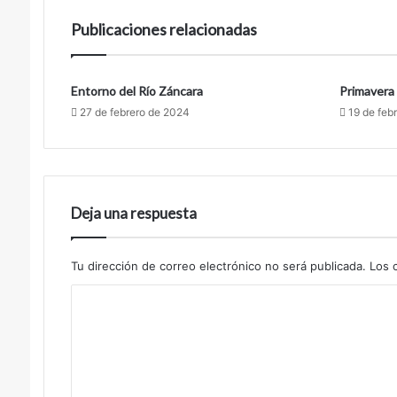
Publicaciones relacionadas
Entorno del Río Záncara
Primavera
27 de febrero de 2024
19 de feb
Deja una respuesta
Tu dirección de correo electrónico no será publicada.
Los 
C
o
m
e