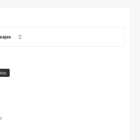
Buscar por
sajes
los
o