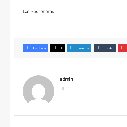
Las Pedroñeras
Facebook
X
LinkedIn
Tumblr
admin
Siti
o
we
b