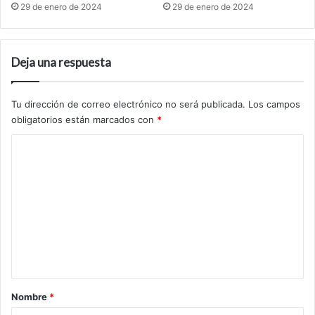
29 de enero de 2024
29 de enero de 2024
Deja una respuesta
Tu dirección de correo electrónico no será publicada.
Los campos
obligatorios están marcados con
*
C
o
m
e
n
t
a
r
Nombre
*
i