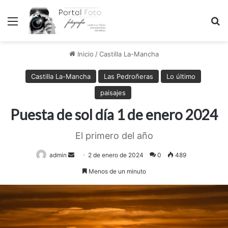
Menú
B
Inicio
/
Castilla La-Mancha
Castilla La-Mancha
Las Pedroñeras
Lo último
paisajes
Puesta de sol día 1 de enero 2024
El primero del año
admin
Send
2 de enero de 2024
0
489
an
Menos de un minuto
email