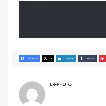
Laguna de El Taray – Junio 2021
Facebook
X
LinkedIn
Tumblr
LR-PHOTO