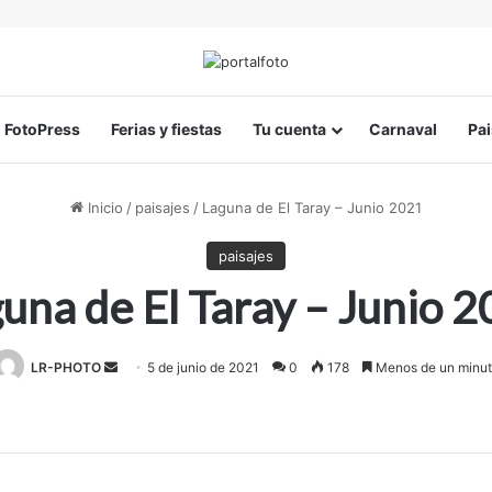
FotoPress
Ferias y fiestas
Tu cuenta
Carnaval
Pai
Inicio
/
paisajes
/
Laguna de El Taray – Junio 2021
paisajes
una de El Taray – Junio 
LR-PHOTO
Send
5 de junio de 2021
0
178
Menos de un minu
an
email